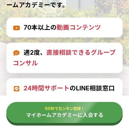
ームアカデミーです。
70本以上の
動画コンテンツ
週2度、
直接相談できるグループ
コンサル
24時間サポート
のLINE相談窓口
60秒でカンタン登録！
マイホームアカデミーに入会する
1日200円未満で失敗しない